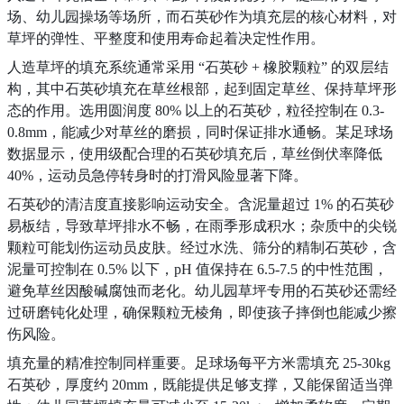
场、幼儿园操场等场所，而石英砂作为填充层的核心材料，对
草坪的弹性、平整度和使用寿命起着决定性作用。
人造草坪的填充系统通常采用 “石英砂 + 橡胶颗粒” 的双层结
构，其中石英砂填充在草丝根部，起到固定草丝、保持草坪形
态的作用。选用圆润度 80% 以上的石英砂，粒径控制在 0.3-
0.8mm，能减少对草丝的磨损，同时保证排水通畅。某足球场
数据显示，使用级配合理的石英砂填充后，草丝倒伏率降低
40%，运动员急停转身时的打滑风险显著下降。
石英砂的清洁度直接影响运动安全。含泥量超过 1% 的石英砂
易板结，导致草坪排水不畅，在雨季形成积水；杂质中的尖锐
颗粒可能划伤运动员皮肤。经过水洗、筛分的精制石英砂，含
泥量可控制在 0.5% 以下，pH 值保持在 6.5-7.5 的中性范围，
避免草丝因酸碱腐蚀而老化。幼儿园草坪专用的石英砂还需经
过研磨钝化处理，确保颗粒无棱角，即使孩子摔倒也能减少擦
伤风险。
填充量的精准控制同样重要。足球场每平方米需填充 25-30kg
石英砂，厚度约 20mm，既能提供足够支撑，又能保留适当弹